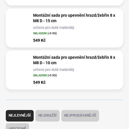
Montážní sada pro upevnění hrazd/žebřin 8 x
M8 D - 15 cm
určeno pro duté materiály
SKLADEM
(>5 KS)
549 Kč
Montážní sada pro upevnění hrazd/žebřin 8 x
M8 D - 10 cm
určeno pro duté materiály
SKLADEM
(>5 KS)
549 Kč
Ř
a
NEJLEVNĚJŠÍ
NEJDRAŽŠÍ
NEJPRODÁVANĚJŠÍ
z
e
ABECEDNĚ