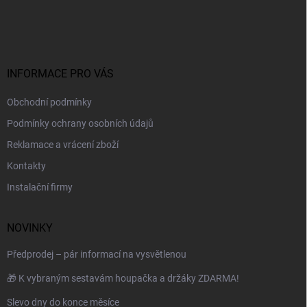
r
á
á
v
n
p
k
í
a
y
t
v
ý
í
INFORMACE PRO VÁS
p
i
Obchodní podmínky
s
u
Podmínky ochrany osobních údajů
Reklamace a vrácení zboží
Kontakty
Instalační firmy
NOVINKY
Předprodej – pár informací na vysvětlenou
🎁 K vybraným sestavám houpačka a držáky ZDARMA!
Slevo dny do konce měsíce