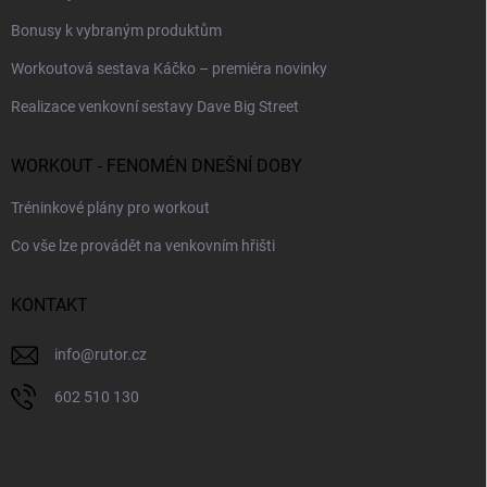
Bonusy k vybraným produktům
Workoutová sestava Káčko – premiéra novinky
Realizace venkovní sestavy Dave Big Street
WORKOUT - FENOMÉN DNEŠNÍ DOBY
Tréninkové plány pro workout
Co vše lze provádět na venkovním hřišti
KONTAKT
info
@
rutor.cz
602 510 130