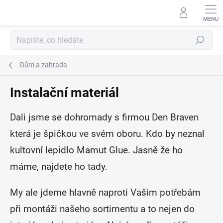
Přejít
na
obsah
Hledat
Dům a zahrada
Instalační materiál
Dali jsme se dohromady s firmou Den Braven
která je špičkou ve svém oboru. Kdo by neznal
kultovní lepidlo Mamut Glue. Jasně že ho
máme, najdete ho tady.
My ale jdeme hlavně naproti Vašim potřebám
při montáži našeho sortimentu a to nejen do