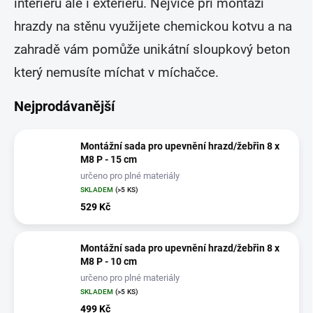
interiéru ale i exteriéru. Nejvíce při montáži
hrazdy na stěnu využijete chemickou kotvu a na
zahradě vám pomůže unikátní sloupkový beton
který nemusíte míchat v míchačce.
Nejprodávanější
Montážní sada pro upevnění hrazd/žebřin 8 x
M8 P - 15 cm
určeno pro plné materiály
SKLADEM
(>5 KS)
529 Kč
Montážní sada pro upevnění hrazd/žebřin 8 x
M8 P - 10 cm
určeno pro plné materiály
SKLADEM
(>5 KS)
499 Kč