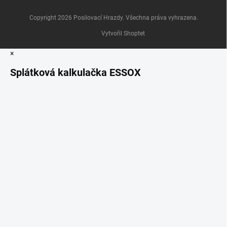
Copyright 2026
Posilovací Hrazdy
. Všechna práva vyhrazena.
Vytvořil Shoptet
×
Splátková kalkulačka ESSOX