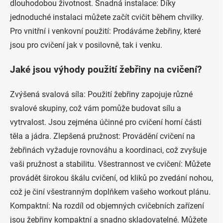
dlouhodobou životnost. Snadná instalace: Díky
p
i
jednoduché instalaci můžete začít cvičit během chvilky.
s
Pro vnitřní i venkovní použití: Prodáváme žebřiny, které
u
jsou pro cvičení jak v posilovně, tak i venku.
Jaké jsou výhody použití žebřiny na cvičení?
Zvýšená svalová síla: Použití žebřiny zapojuje různé
svalové skupiny, což vám pomůže budovat sílu a
vytrvalost. Jsou zejména účinné pro cvičení horní části
těla a jádra. Zlepšená pružnost: Provádění cvičení na
žebřinách vyžaduje rovnováhu a koordinaci, což zvyšuje
vaši pružnost a stabilitu. Všestrannost ve cvičení: Můžete
provádět širokou škálu cvičení, od kliků po zvedání nohou,
což je činí všestranným doplňkem vašeho workout plánu.
Kompaktní: Na rozdíl od objemných cvičebních zařízení
jsou žebřiny kompaktní a snadno skladovatelné. Můžete