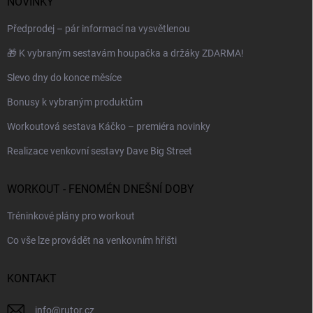
NOVINKY
Předprodej – pár informací na vysvětlenou
🎁 K vybraným sestavám houpačka a držáky ZDARMA!
Slevo dny do konce měsíce
Bonusy k vybraným produktům
Workoutová sestava Káčko – premiéra novinky
Realizace venkovní sestavy Dave Big Street
WORKOUT - FENOMÉN DNEŠNÍ DOBY
Tréninkové plány pro workout
Co vše lze provádět na venkovním hřišti
KONTAKT
info
@
rutor.cz