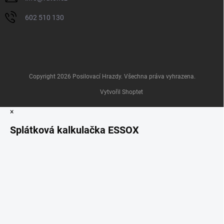
602 510 130
Copyright 2026
Posilovací Hrazdy
. Všechna práva vyhrazena.
Vytvořil Shoptet
×
Splátková kalkulačka ESSOX