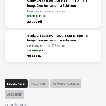
Venkovní sestava - MEGA BIG STREET s
houpačkovým rámem a žebřinou
Pozinkováno = delší životnost
SKLADEM
(2 KS)
32 999 Kč
Venkovní sestava - MULTI BIG STREET s
houpačkovým rámem a žebřinou
Pozinkováno = delší životnost
SKLADEM
(2 KS)
29 999 Kč
Ř
a
NEJLEVNĚJŠÍ
NEJDRAŽŠÍ
NEJPRODÁVANĚJŠÍ
z
e
ABECEDNĚ
n
í
31
položek celkem