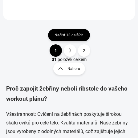
boxovacího pytle.
Načíst 13 dalších
1
2
O
S
v
t
31
položek celkem
l
r
Nahoru
á
á
d
n
a
k
c
Proč zapojit žebřiny neboli ribstole do vašeho
o
í
workout plánu?
p
v
r
á
v
n
Všestrannost: Cvičení na žebřinách poskytuje širokou
k
í
škálu cviků pro celé tělo. Kvalita materiálů: Naše žebřiny
y
v
jsou vyrobeny z odolných materiálů, což zajišťuje jejich
ý