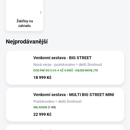
Žebřiny na
zahradu
Nejprodávanější
Venkovní sestava - BIG STREET
Nová verze - pozinkováno = delší životnost
DODÁNÍ DO CCA 4 AŽ 6 DNŮ - OBJEDNÁVEJTE
18 999 Kč
Venkovní sestava - MULTI BIG STREET MINI
Pozinkováno = delší životnost
SKLADEM
(1 KS)
22 999 Kč