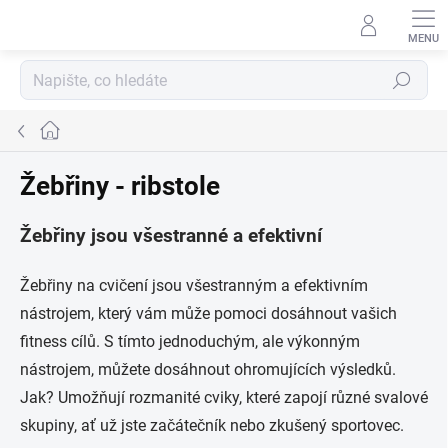
Přejít
na
obsah
Hledat
Domů
Žebřiny - ribstole
Žebřiny jsou všestranné a efektivní
Žebřiny na cvičení jsou všestranným a efektivním
nástrojem, který vám může pomoci dosáhnout vašich
fitness cílů. S tímto jednoduchým, ale výkonným
nástrojem, můžete dosáhnout ohromujících výsledků.
Jak? Umožňují rozmanité cviky, které zapojí různé svalové
skupiny, ať už jste začátečník nebo zkušený sportovec.