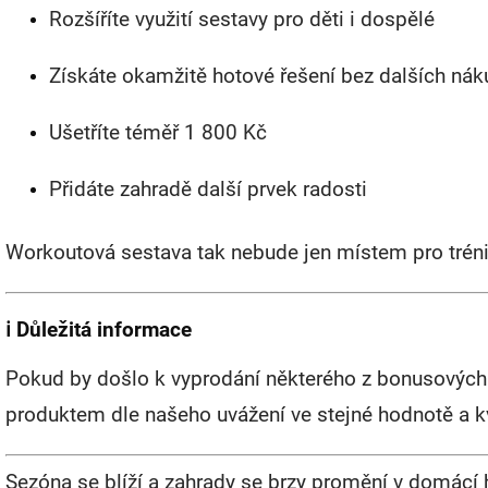
Rozšíříte využití sestavy pro děti i dospělé
Získáte okamžitě hotové řešení bez dalších ná
Ušetříte téměř 1 800 Kč
Přidáte zahradě další prvek radosti
Workoutová sestava tak nebude jen místem pro trénin
ℹ️ Důležitá informace
Pokud by došlo k vyprodání některého z bonusových
produktem dle našeho uvážení ve stejné hodnotě a kv
Sezóna se blíží a zahrady se brzy promění v domácí h