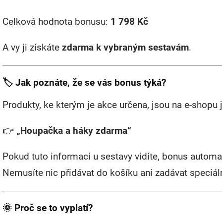
Celková hodnota bonusu:
1 798 Kč
A vy ji získáte
zdarma k vybraným sestavám
.
🏷 Jak poznáte, že se vás bonus týká?
Produkty, ke kterým je akce určena, jsou na e-shopu
👉
„Houpačka a háky zdarma“
Pokud tuto informaci u sestavy vidíte, bonus automa
Nemusíte nic přidávat do košíku ani zadávat speciál
🌞 Proč se to vyplatí?