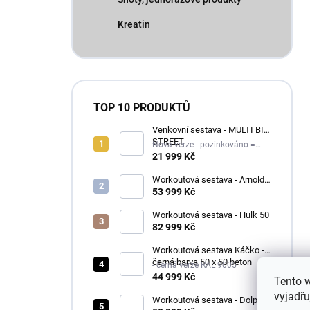
Kreatin
TOP 10 PRODUKTŮ
Venkovní sestava - MULTI BIG
STREET
Nová verze - pozinkováno =
delší životnost
21 999 Kč
Workoutová sestava - Arnold I
50
53 999 Kč
Workoutová sestava - Hulk 50
82 999 Kč
Workoutová sestava Káčko -
černá barva 50 x 50 beton
- černá verze RAL 9005
44 999 Kč
Tento 
vyjadřu
Workoutová sestava - Dolph