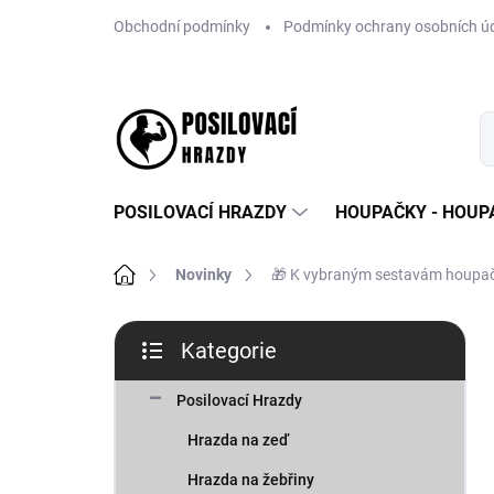
Přejít
Obchodní podmínky
Podmínky ochrany osobních ú
na
obsah
POSILOVACÍ HRAZDY
HOUPAČKY - HOUPA
Domů
Novinky
🎁 K vybraným sestavám houpa
P
Kategorie
o
Přeskočit
s
kategorie
t
Posilovací Hrazdy
r
Hrazda na zeď
a
n
Hrazda na žebřiny