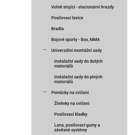
n
Volně stojící - stacionární hrazdy
í
p
Posilovací lavice
a
n
Bradla
e
Bojové sporty - Box, MMA
l
Univerzální montážní sady
Instalační sady do dutých
materiálů
Instalační sady do plných
materiálů
Pomůcky na cvičení
Žíněnky na cvičení
Posilovací kladky
Lana, posilovací gumy a
závěsné systémy