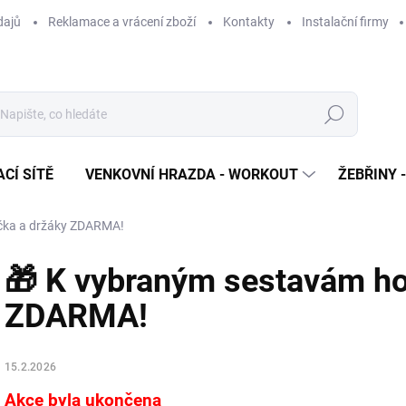
dajů
Reklamace a vrácení zboží
Kontakty
Instalační firmy
Hledat
CÍ SÍTĚ
VENKOVNÍ HRAZDA - WORKOUT
ŽEBŘINY 
čka a držáky ZDARMA!
🎁 K vybraným sestavám ho
ZDARMA!
15.2.2026
Akce byla ukončena