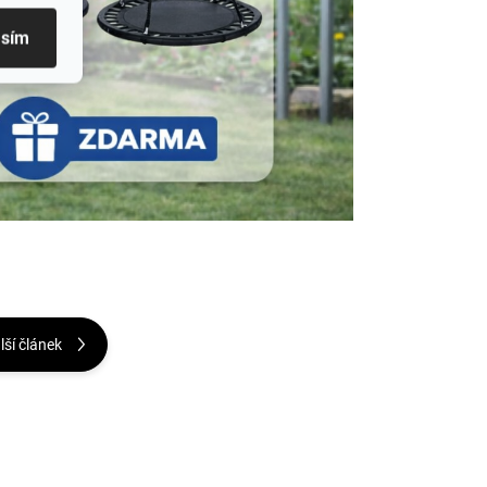
asím
lší článek