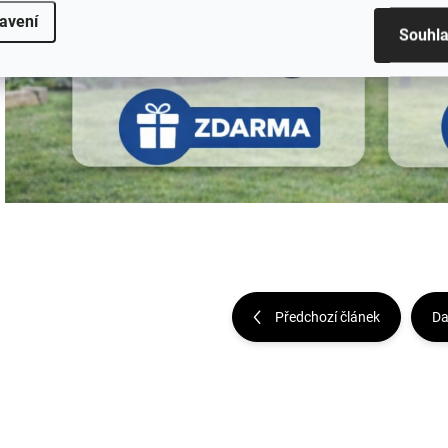
avení
Souhl
Předchozí článek
Da