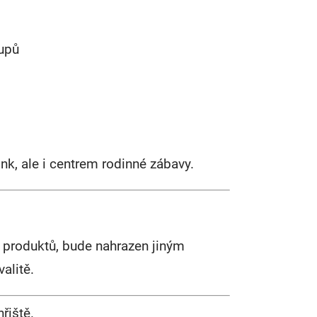
kupů
k, ale i centrem rodinné zábavy.
 produktů, bude nahrazen jiným
alitě.
řiště.