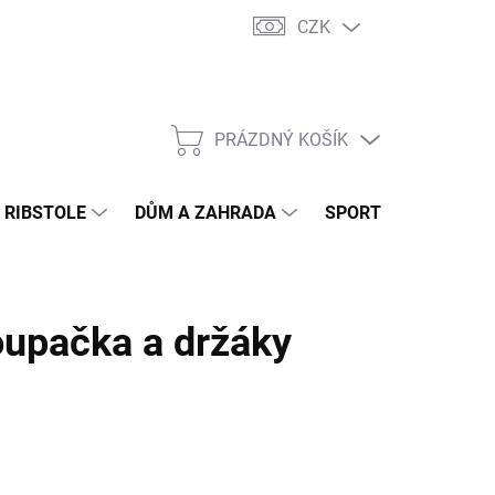
CZK
PRÁZDNÝ KOŠÍK
NÁKUPNÍ
KOŠÍK
- RIBSTOLE
DŮM A ZAHRADA
SPORTOVNÍ VÝŽIVA
upačka a držáky