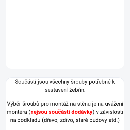
−
+
Přidat do košíku
Žebřiny mají 8 vodorovných tyčí a každá je
přišroubovaná k rámu, díky čemuž se nekroutí
kolem vlastní osy.
DETAILNÍ INFORMACE
ZEPTAT SE
HLÍDAT
Součástí jsou všechny šrouby potřebné k
sestavení žebřin.
Výběr šroubů pro montáž na stěnu je na uvážení
montéra (
nejsou součástí dodávky
) v závislosti
na podkladu (dřevo, zdivo, staré budovy atd.)