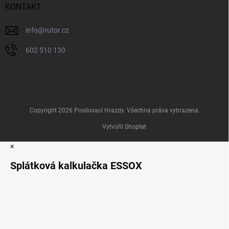
KONTAKT
info
@
rutor.cz
602 510 130
Copyright 2026
Posilovací Hrazdy
. Všechna práva vyhrazena.
Vytvořil Shoptet
×
Splátková kalkulačka ESSOX