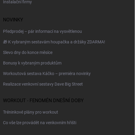
Instalační firmy
NOVINKY
Předprodej – pár informací na vysvětlenou
🎁 K vybraným sestavám houpačka a držáky ZDARMA!
Slevo dny do konce měsíce
Bonusy k vybraným produktům
Workoutová sestava Káčko – premiéra novinky
Realizace venkovní sestavy Dave Big Street
WORKOUT - FENOMÉN DNEŠNÍ DOBY
Tréninkové plány pro workout
Co vše lze provádět na venkovním hřišti