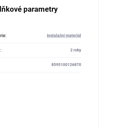
lňkové parametry
rie
:
Instalační materiál
a
:
2 roky
8595100126870