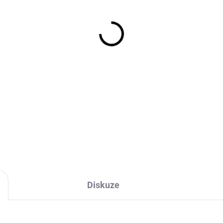
cena:
Jeho největší výhodou j
ho všude tam, kde potře
předmět z jakýchkoliv dů
souvisí jeho tužší kon
nahrazuje hřebíky, šrouby
DETAILNÍ INFORMACE
ZEPTAT SE
HLÍDAT
Diskuze