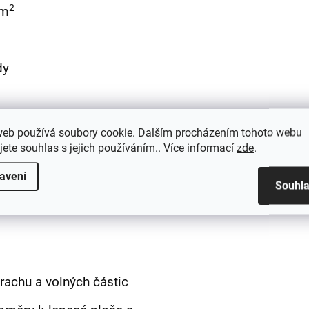
2
/m
dy
web používá soubory cookie. Dalším procházením tohoto webu
jete souhlas s jejich používáním.. Více informací
zde
.
avení
ý od -40 °C až +90 °C
Souhl
rachu a volných částic