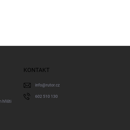
KONTAKT
info
@
rutor.cz
602 510 130
 hřišti