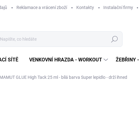
dajů
Reklamace a vrácení zboží
Kontakty
Instalační firmy
Hledat
CÍ SÍTĚ
VENKOVNÍ HRAZDA - WORKOUT
ŽEBŘINY 
MAMUT GLUE High Tack 25 ml - bílá barva
Super lepidlo - drží ihned
cení
ZNAČKA:
DEN BRAVEN
79 Kč
65 Kč bez DPH
Měrná
MOMENTÁLNĚ NEDOSTUP