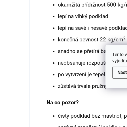
okamžitá přídržnost 500 kg
lepí na vlhký podklad
lepí na savé i nesavé podkla
2
konečná pevnost 22 kg/cm
snadno se přetírá barvami
Tento 
vyjadřu
neobsahuje rozpouštědla
Nast
po vytvrzení je tepelně odoln
zůstává trvale pružný
Na co pozor?
čistý podklad bez mastnot, p