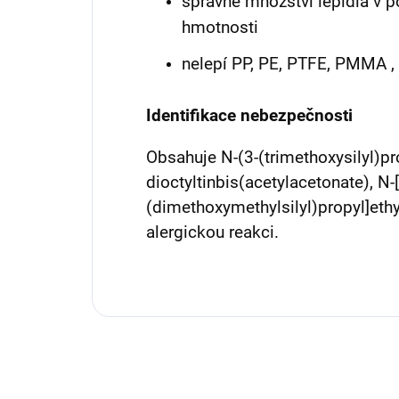
správné množství lepidla v 
hmotnosti
nelepí PP, PE, PTFE, PMMA , 
Identifikace nebezpečnosti
Obsahuje N-(3-(trimethoxysilyl)p
dioctyltinbis(acetylacetonate), N-[
(dimethoxymethylsilyl)propyl]eth
alergickou reakci.