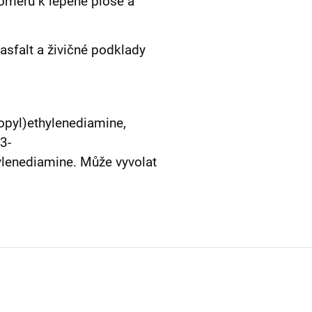
poměru k lepené ploše a
asfalt a živičné podklady
ropyl)ethylenediamine,
3-
ylenediamine. Může vyvolat