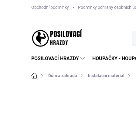
Přejít
Obchodní podmínky
Podmínky ochrany osobních ú
na
obsah
POSILOVACÍ HRAZDY
HOUPAČKY - HOUPA
Domů
Dům a zahrada
Instalační materiál
78 hodnocení
Podrobnosti hodno