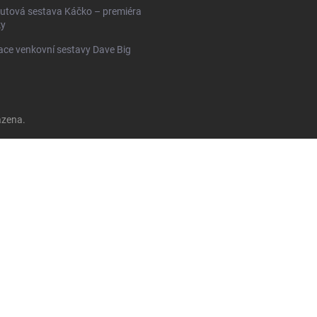
utová sestava Káčko – premiéra
ky
ace venkovní sestavy Dave Big
azena.