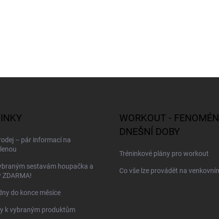
INKY
WORKOUT - FENOMÉN
DNEŠNÍ DOBY
odej – pár informací na
lenou
Tréninkové plány pro workout
vybraným sestavám houpačka a
Co vše lze provádět na venkovním
y ZDARMA!
dny do konce měsíce
y k vybraným produktům