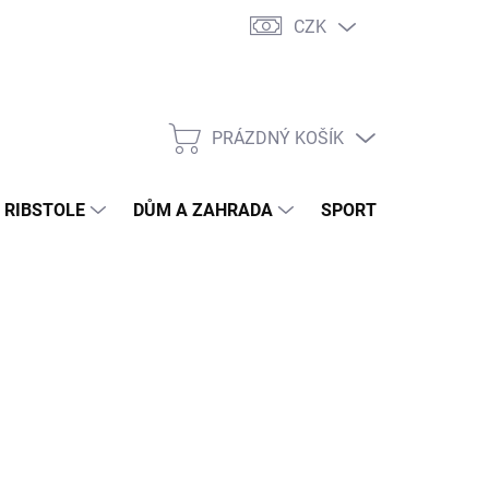
CZK
PRÁZDNÝ KOŠÍK
NÁKUPNÍ
KOŠÍK
- RIBSTOLE
DŮM A ZAHRADA
SPORTOVNÍ VÝŽIVA
NÉ