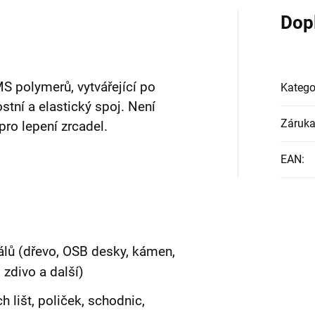
Dop
S polymerů, vytvářející po
Katego
stní a elastický spoj. Není
Záruk
pro lepení zrcadel.
EAN
:
álů (dřevo, OSB desky, kámen,
 zdivo a další)
h lišt, poliček, schodnic,