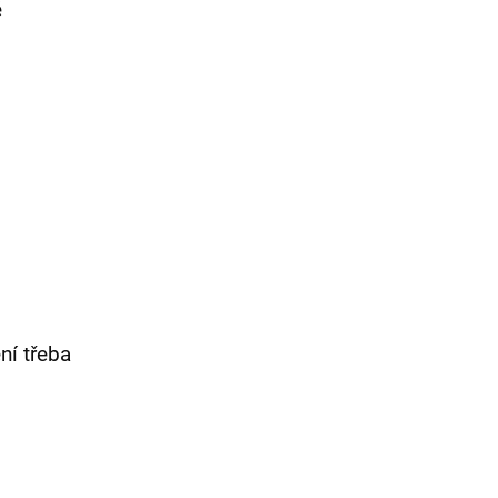
ě
ní třeba