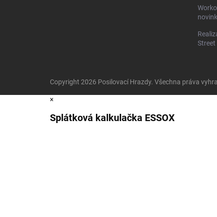
Worko
novin
Realiz
Street
Copyright 2026
Posilovací Hrazdy
. Všechna práva vyhr
×
Splátková kalkulačka ESSOX