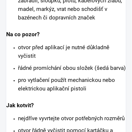
zábradlí, sloupků, plotů, kabelových žlabů,
madel, markýz, vrat nebo schodišť v
bazénech či dopravních značek
Na co pozor?
otvor před aplikací je nutné důkladně
vyčistit
řádné promíchání obou složek (šedá barva)
pro vytlačení použít mechanickou nebo
elektrickou aplikační pistoli
Jak kotvit?
nejdříve vyvrtejte otvor potřebných rozměrů
otvor řádně vyčistit pomocí kartáčku a