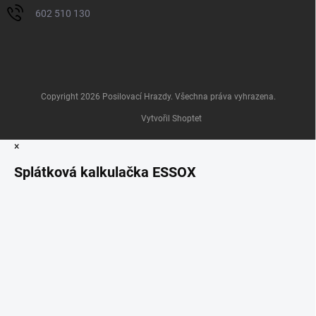
602 510 130
Copyright 2026
Posilovací Hrazdy
. Všechna práva vyhrazena.
Vytvořil Shoptet
×
Splátková kalkulačka ESSOX