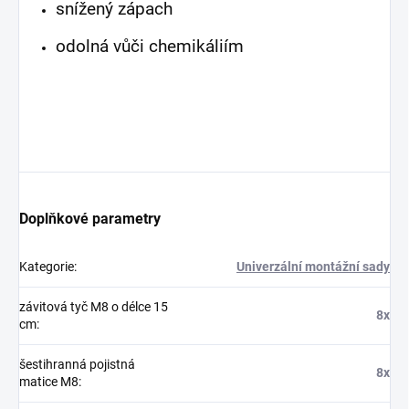
snížený zápach
odolná vůči chemikáliím
Doplňkové parametry
Kategorie
:
Univerzální montážní sady
závitová tyč M8 o délce 15
8x
cm
:
šestihranná pojistná
8x
matice M8
: