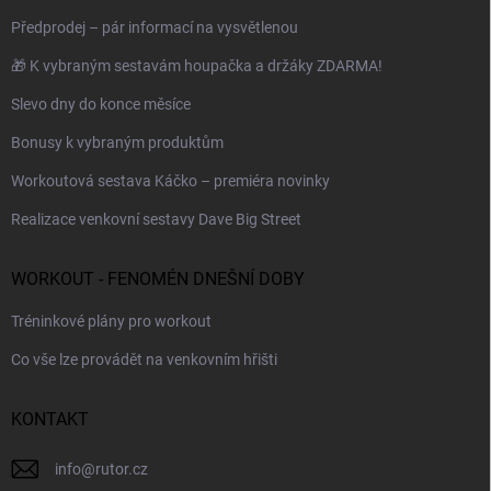
Předprodej – pár informací na vysvětlenou
🎁 K vybraným sestavám houpačka a držáky ZDARMA!
Slevo dny do konce měsíce
Bonusy k vybraným produktům
Workoutová sestava Káčko – premiéra novinky
Realizace venkovní sestavy Dave Big Street
WORKOUT - FENOMÉN DNEŠNÍ DOBY
Tréninkové plány pro workout
Co vše lze provádět na venkovním hřišti
KONTAKT
info
@
rutor.cz