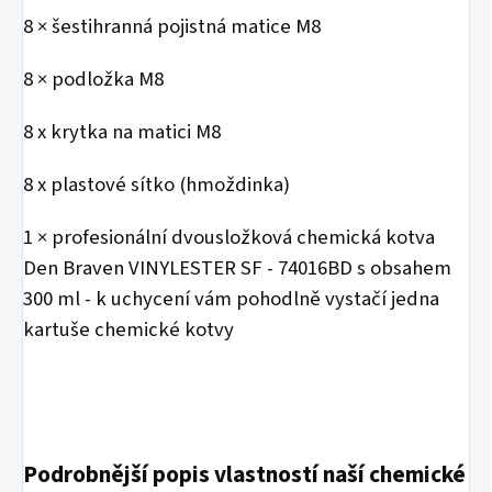
8 × šestihranná pojistná matice M8
8 × podložka M8
8 x krytka na matici M8
8 x plastové sítko (hmoždinka)
1 × profesionální dvousložková chemická kotva
Den Braven VINYLESTER SF - 74016BD s obsahem
300 ml - k uchycení vám pohodlně vystačí jedna
kartuše chemické kotvy
Podrobnější popis vlastností naší chemické