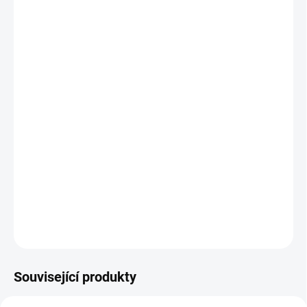
Univerzální montážní sada která slouží k
preciznímu a pevnému uchycení sportovního
náčiní.
Sada obsahuje vše potřebné k profesionálnímu
uchycení čehokoli co má 8 děr a potřebujete aby
to opravdu drželo.
Určeno do plných materiálů - v popisu najdete
video návod přímo od výrobce chemické kotvy.
DETAILNÍ INFORMACE
ZEPTAT SE
HLÍDAT
Související produkty