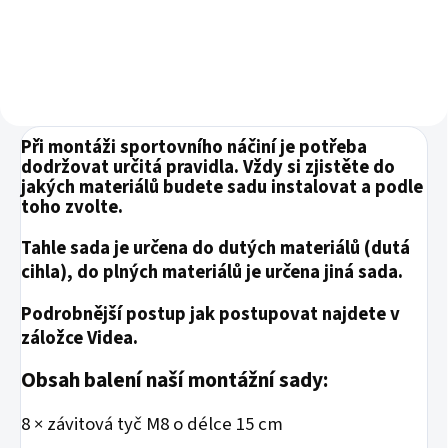
hrazdu s polstrováním Hrazda
má úchopy široké 3,5 cm. Běžně
mají hrazdy 2 cm. Tento set...
Při montáži sportovního náčiní je potřeba
dodržovat určitá pravidla. Vždy si zjistěte do
jakých materiálů budete sadu instalovat a podle
toho zvolte.
Tahle sada je určena do dutých materiálů (dutá
cihla), do plných materiálů je určena jiná sada.
Podrobnější postup jak postupovat najdete v
záložce Videa.
Obsah balení naší montážní sady:
8 × závitová tyč M8 o délce 15 cm