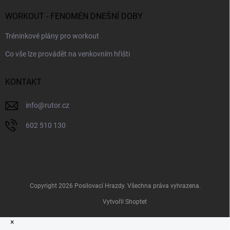
WORKOUT - FENOMÉN DNEŠNÍ DOBY
Tréninkové plány pro workout
Co vše lze provádět na venkovním hřišti
KONTAKT
info
@
rutor.cz
602 510 130
Copyright 2026
Posilovací Hrazdy
. Všechna práva vyhrazena.
Vytvořil Shoptet
×