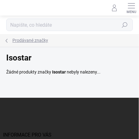
Přejít
na
obsah
Hledat
Prodávané značky
Isostar
Žádné produkty značky
Isostar
nebyly nalezeny...
Z
á
p
a
t
í
INFORMACE PRO VÁS