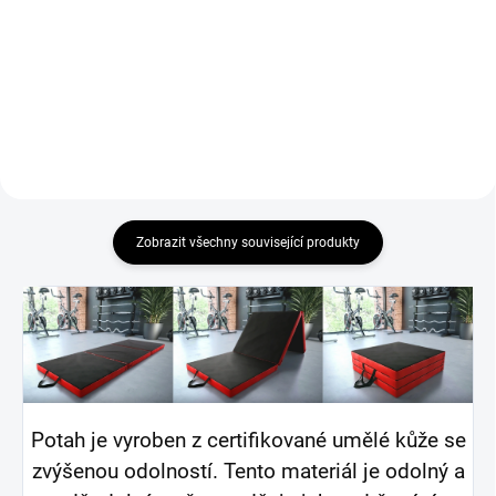
Naše žíněnka je vynikající volbou
Žíněnka ve žluto - modré barvě -
pro lidi, kteří hledají vysoce
skládací o rozměru 180 x 60 x 6
kvalitní produkty a dbají na své
cm. Naše žíněnka je vynikající
zdraví a bezpečnost.
volbou pro lidi, kteří hledají
Představujeme Vám
vysoce kvalitní produkty a dbají
gymnastickou matraci, 3-dílnou,...
na své zdraví a...
Zobrazit všechny související produkty
Potah je vyroben z certifikované umělé kůže se
zvýšenou odolností. Tento materiál je odolný a