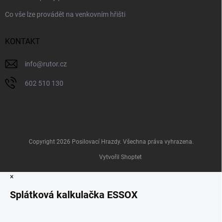
Co vše lze provádět na venkovním hřišti
KONTAKT
info
@
rutor.cz
602 510 130
Copyright 2026
Posilovací Hrazdy
. Všechna práva vyhrazena.
Vytvořil Shoptet
×
Splátková kalkulačka ESSOX