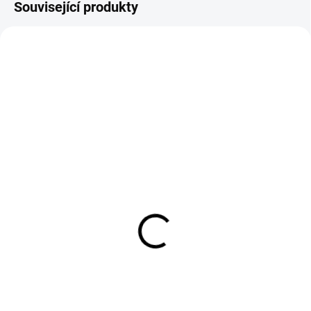
Související produkty
PŘEDOBJEDNÁVKA KLIDNĚ
SKLADEM
NAKUPUJTE - ZBOŽÍ JE NA CESTĚ.
(>5 KS)
Žíněnka - skládací 195 x
Žíněnka žlutá - skládací
60 x 6 cm
180 x 60 x 6 cm
Kombinace černé a červené
Kombinace žluté a modré
1 599 Kč
1 499 Kč
1 321 Kč bez DPH
1 239 Kč bez DPH
Do košíku
Do košíku