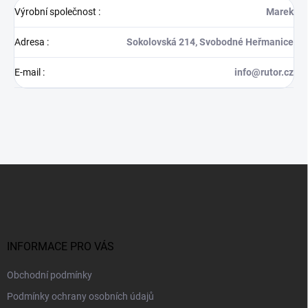
Výrobní společnost
:
Marek
Adresa
:
Sokolovská 214, Svobodné Heřmanice
E-mail
:
info@rutor.cz
Z
á
p
a
t
í
INFORMACE PRO VÁS
Obchodní podmínky
Podmínky ochrany osobních údajů