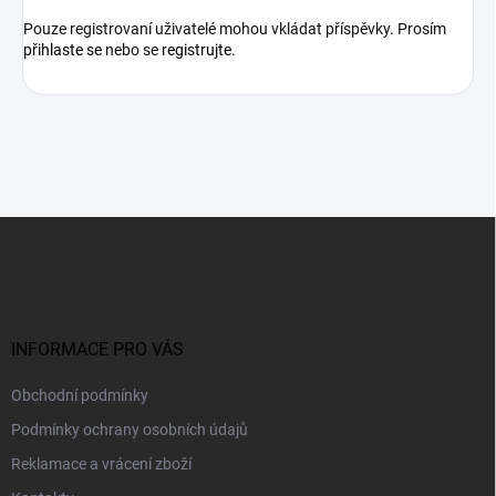
Pouze registrovaní uživatelé mohou vkládat příspěvky. Prosím
přihlaste se
nebo se
registrujte
.
Z
á
p
a
t
í
INFORMACE PRO VÁS
Obchodní podmínky
Podmínky ochrany osobních údajů
Reklamace a vrácení zboží