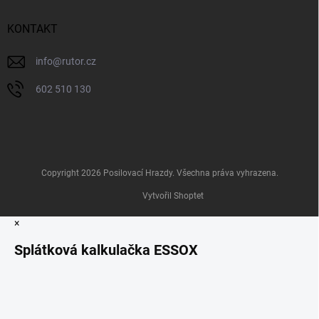
KONTAKT
info
@
rutor.cz
602 510 130
Copyright 2026
Posilovací Hrazdy
. Všechna práva vyhrazena.
Vytvořil Shoptet
×
Splátková kalkulačka ESSOX