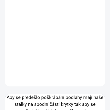
V balení najdete dva kusy.
Stálky jsou cvičební pomůcky určené
především pro tlaková cvičení.
Jistě jste se s nimi již setkali, neboť se jedná o
velmi využívané a klasické vybavení ve
funkčních zónách posiloven a v gymnastice.
DETAILNÍ INFORMACE
ZEPTAT SE
HLÍDAT
Aby se předešlo poškrábání podlahy mají naše
stálky na spodní části krytky tak aby se