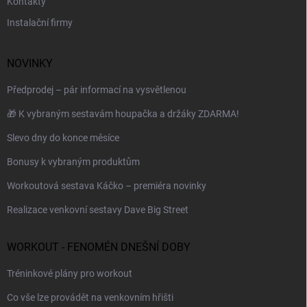
Kontakty
Instalační firmy
NOVINKY
Předprodej – pár informací na vysvětlenou
🎁 K vybraným sestavám houpačka a držáky ZDARMA!
Slevo dny do konce měsíce
Bonusy k vybraným produktům
Workoutová sestava Káčko – premiéra novinky
Realizace venkovní sestavy Dave Big Street
WORKOUT - FENOMÉN DNEŠNÍ DOBY
Tréninkové plány pro workout
Co vše lze provádět na venkovním hřišti