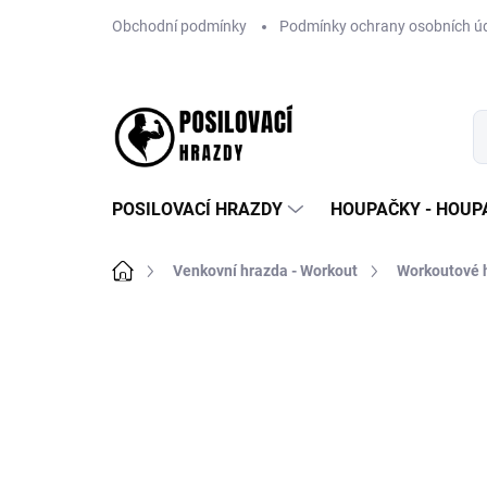
Přejít
Obchodní podmínky
Podmínky ochrany osobních ú
na
obsah
POSILOVACÍ HRAZDY
HOUPAČKY - HOUPA
Domů
Venkovní hrazda - Workout
Workoutové h
10 hodnocení
Podrobnosti hodno