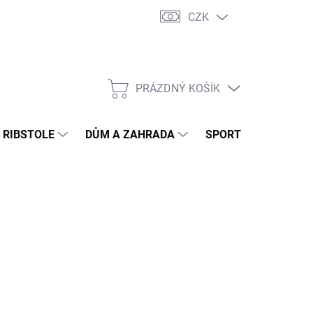
CZK
PRÁZDNÝ KOŠÍK
NÁKUPNÍ
KOŠÍK
- RIBSTOLE
DŮM A ZAHRADA
SPORTOVNÍ VÝŽIVA