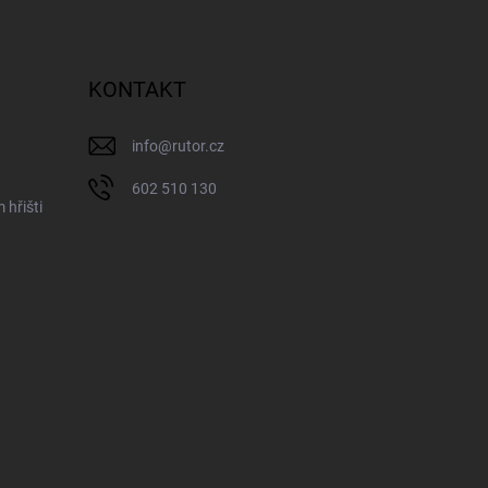
KONTAKT
info
@
rutor.cz
602 510 130
 hřišti