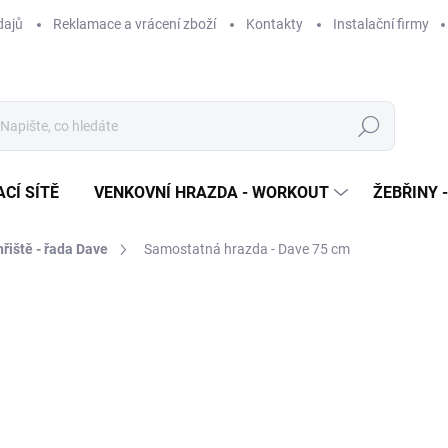
dajů
Reklamace a vrácení zboží
Kontakty
Instalační firmy
Hledat
CÍ SÍTĚ
VENKOVNÍ HRAZDA - WORKOUT
ŽEBŘINY 
řiště - řada Dave
Samostatná hrazda - Dave 75 cm
cení
ZNAČKA:
DAVE SPORT
899 Kč
743 Kč bez DPH
Měrná
SKLADEM
(>5 KS)