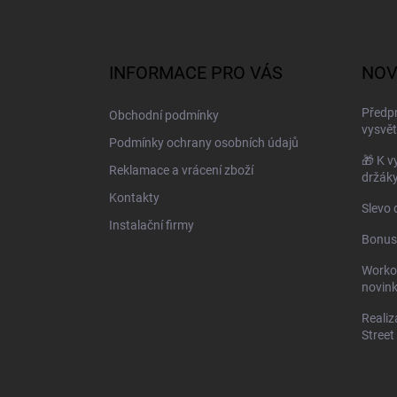
Z
á
p
a
INFORMACE PRO VÁS
NOV
t
í
Předpr
Obchodní podmínky
vysvět
Podmínky ochrany osobních údajů
🎁 K 
Reklamace a vrácení zboží
držák
Kontakty
Slevo 
Instalační firmy
Bonus
Worko
novin
Realiz
Street