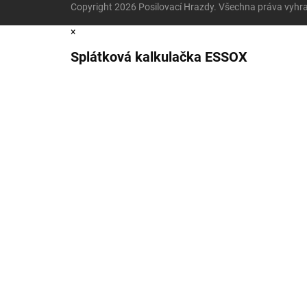
Copyright 2026
Posilovací Hrazdy
. Všechna práva vyhr
×
Splátková kalkulačka ESSOX