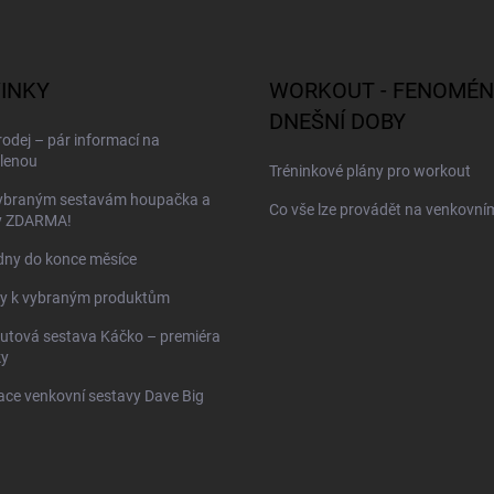
INKY
WORKOUT - FENOMÉN
DNEŠNÍ DOBY
odej – pár informací na
lenou
Tréninkové plány pro workout
vybraným sestavám houpačka a
Co vše lze provádět na venkovním
y ZDARMA!
dny do konce měsíce
y k vybraným produktům
utová sestava Káčko – premiéra
ky
ace venkovní sestavy Dave Big