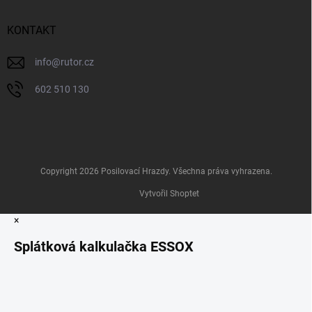
KONTAKT
info
@
rutor.cz
602 510 130
Copyright 2026
Posilovací Hrazdy
. Všechna práva vyhrazena.
Vytvořil Shoptet
×
Splátková kalkulačka ESSOX