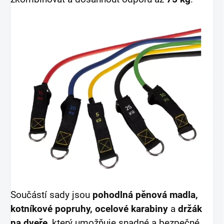
Součástí sady jsou
pohodlná pěnová madla,
kotníkové popruhy, ocelové karabiny
a
držák
na dveře
, který umožňuje snadné a bezpečné