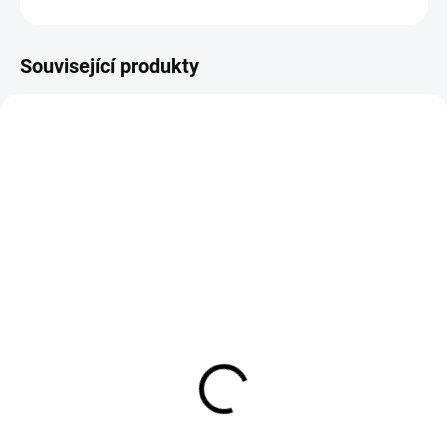
ZEPTAT SE
HLÍDAT
Související produkty
ZDARMA
SKLADEM
(>5 KS)
Multifunkční sestava na
cvičení - Big Pol Lav
+ lavice na žebřiny
7 999 Kč
6 611 Kč bez DPH