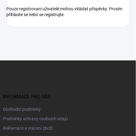
Pouze registrovaní uživatelé mohou vkládat příspěvky. Prosím
přihlaste se
nebo se
registrujte
.
Z
á
p
a
t
í
INFORMACE PRO VÁS
Obchodní podmínky
Podmínky ochrany osobních údajů
Reklamace a vrácení zboží