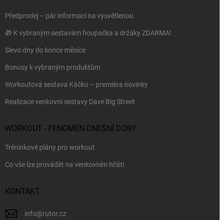
Předprodej – pár informací na vysvětlenou
🎁 K vybraným sestavám houpačka a držáky ZDARMA!
Slevo dny do konce měsíce
Bonusy k vybraným produktům
Workoutová sestava Káčko – premiéra novinky
Realizace venkovní sestavy Dave Big Street
WORKOUT - FENOMÉN DNEŠNÍ DOBY
Tréninkové plány pro workout
Co vše lze provádět na venkovním hřišti
KONTAKT
info
@
rutor.cz