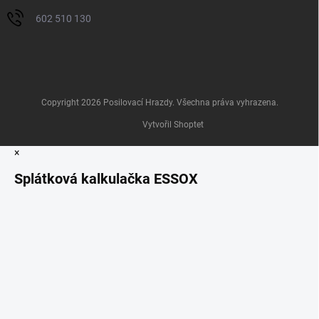
602 510 130
Copyright 2026
Posilovací Hrazdy
. Všechna práva vyhrazena.
Vytvořil Shoptet
×
Splátková kalkulačka ESSOX