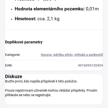
Hodnota elementárního pozemku:
0,01m
Hmotnost:
cca. 2,1 kg
Doplňkové parametry
Kategorie
:
Oprava, údržba silnic, výtluků a parkovišť
EAN
:
4016054120454
Diskuze
Buďte první, kdo napíše příspěvek k této položce.
Pouze registrovaní uživatelé mohou vkládat příspěvky. Prosím
přihlaste se
nebo se
registrujte
.