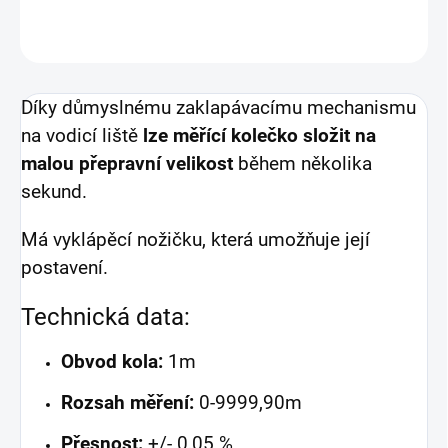
ZEPTAT SE
HLÍDAT
Díky důmyslnému zaklapávacímu mechanismu
na vodicí liště
lze měřící kolečko složit na
malou přepravní velikost
během několika
sekund.
Má vyklápěcí nožičku, která umožňuje její
postavení.
Technická data:
Obvod kola:
1m
Rozsah měření:
0-9999,90m
Přesnost:
+/- 0,05 %