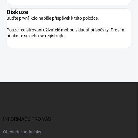
Diskuze
Buďte první, kdo napíše příspěvek k této položce.
Pouze registrovaní uživatelé mohou vkládat příspěvky. Prosím
přihlaste se
nebo se
registrujte
.
Z
á
p
a
t
í
INFORMACE PRO VÁS
Obchodní podmínky