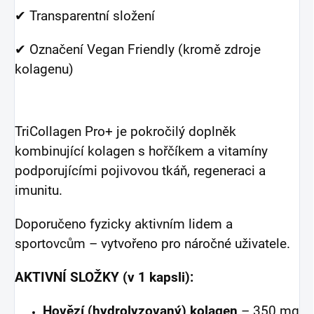
✔ Transparentní složení
✔ Označení Vegan Friendly (kromě zdroje
kolagenu)
TriCollagen Pro+ je pokročilý doplněk
kombinující kolagen s hořčíkem a vitamíny
podporujícími pojivovou tkáň, regeneraci a
imunitu.
Doporučeno fyzicky aktivním lidem a
sportovcům – vytvořeno pro náročné uživatele.
AKTIVNÍ SLOŽKY (v 1 kapsli):
Hovězí (hydrolyzovaný) kolagen
– 350 mg