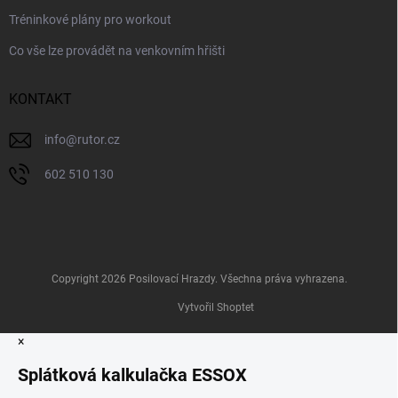
Tréninkové plány pro workout
Co vše lze provádět na venkovním hřišti
KONTAKT
info
@
rutor.cz
602 510 130
Copyright 2026
Posilovací Hrazdy
. Všechna práva vyhrazena.
Vytvořil Shoptet
×
Splátková kalkulačka ESSOX