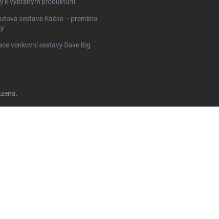
y k vybraným produktům
utová sestava Káčko – premiéra
ky
ace venkovní sestavy Dave Big
azena.