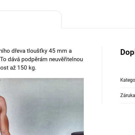
vního dřeva tloušťky 45 mm a
Dop
.
To dává podpěrám neuvěřitelnou
ost až 150 kg.
Katego
Záruk