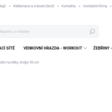
dajů
Reklamace a vrácení zboží
Kontakty
Instalační firmy
Hledat
CÍ SÍTĚ
VENKOVNÍ HRAZDA - WORKOUT
ŽEBŘINY 
ry na kliky, stojky 50 cm
ní
ZNAČKA:
ZIDER
1 199 Kč
991 Kč bez DPH