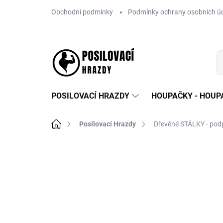
Přejít
Obchodní podmínky
Podmínky ochrany osobních ú
na
obsah
POSILOVACÍ HRAZDY
HOUPAČKY - HOUPA
Domů
Posilovací Hrazdy
Dřevěné STÁLKY - podpě
7 hodnocení
Podrobnosti hodnoce
TIP