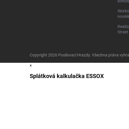
Bonus
Worko
novin
Realiz
Street
Copyright 2026
Posilovací Hrazdy
. Všechna práva vyhr
×
Splátková kalkulačka ESSOX