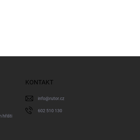
KONTAKT
info
@
rutor.cz
602 510 130
 hřišti