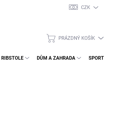
CZK
PRÁZDNÝ KOŠÍK
NÁKUPNÍ
KOŠÍK
- RIBSTOLE
DŮM A ZAHRADA
SPORTOVNÍ VÝŽIVA