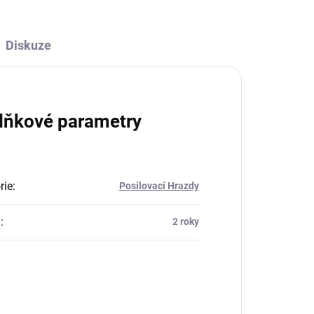
Diskuze
lňkové parametry
rie
:
Posilovací Hrazdy
a
:
2 roky