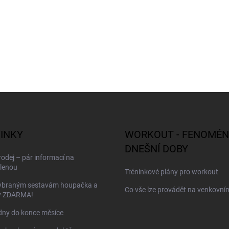
INKY
WORKOUT - FENOMÉN
DNEŠNÍ DOBY
odej – pár informací na
lenou
Tréninkové plány pro workout
vybraným sestavám houpačka a
Co vše lze provádět na venkovním
y ZDARMA!
dny do konce měsíce