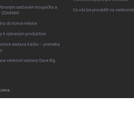
vybraným sestavám houpačka a
Co vše lze provádět na venkovním
y ZDARMA!
dny do konce měsíce
y k vybraným produktům
utová sestava Káčko – premiéra
ky
ace venkovní sestavy Dave Big
azena.