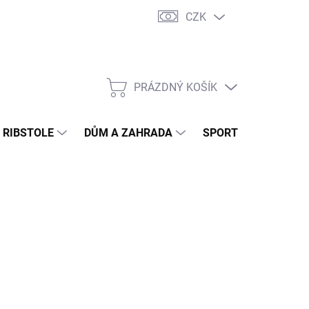
CZK
PRÁZDNÝ KOŠÍK
NÁKUPNÍ
KOŠÍK
- RIBSTOLE
DŮM A ZAHRADA
SPORTOVNÍ VÝŽIVA
ÍDACÍHO PSA