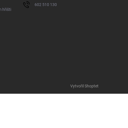
602 510 130
 hřišti
Vytvořil Shoptet