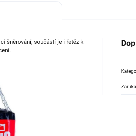
í šněrování, součástí je i řetěz k
Dop
cení.
Katego
Záruk