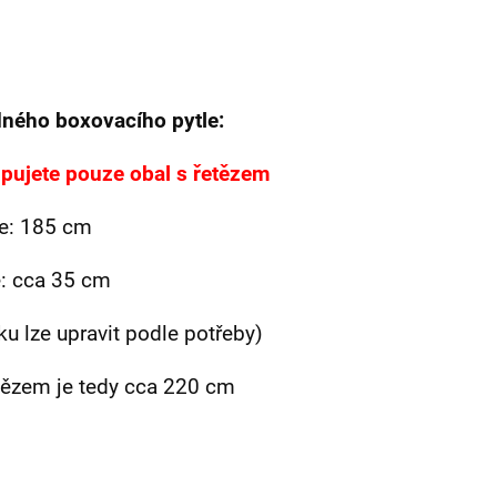
ného boxovacího pytle:
kupujete pouze obal s řetězem
le: 185 cm
e: cca 35 cm
ku lze upravit podle potřeby)
etězem je tedy cca 220 cm