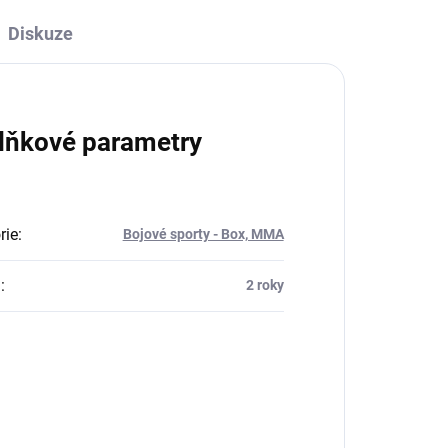
Diskuze
lňkové parametry
rie
:
Bojové sporty - Box, MMA
a
:
2 roky