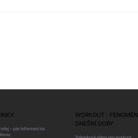
INKY
WORKOUT - FENOMÉN
DNEŠNÍ DOBY
odej – pár informací na
lenou
Tréninkové plány pro workout