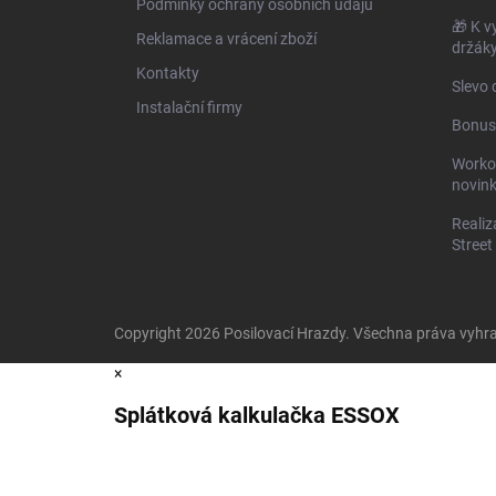
Podmínky ochrany osobních údajů
🎁 K 
Reklamace a vrácení zboží
držák
Kontakty
Slevo 
Instalační firmy
Bonus
Worko
novin
Realiz
Street
Copyright 2026
Posilovací Hrazdy
. Všechna práva vyhr
×
Splátková kalkulačka ESSOX