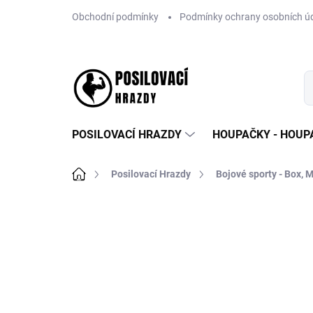
Přejít
Obchodní podmínky
Podmínky ochrany osobních ú
na
obsah
POSILOVACÍ HRAZDY
HOUPAČKY - HOUPA
Domů
Posilovací Hrazdy
Bojové sporty - Box,
2 hodnocení
Podrobnosti hodnoce